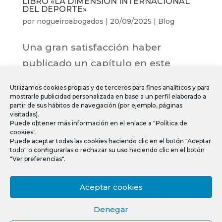
LIBRO «LA DIMENSIÓN INTERNACIONAL
DEL DEPORTE»
por
nogueiroabogados
|
20/09/2025
|
Blog
Una gran satisfacción haber
publicado un capítulo en este
estupendo libro: «La Dimensión
Utilizamos cookies propias y de terceros para fines analíticos y para
Internacional del Deporte», de la
mostrarle publicidad personalizada en base a un perfil elaborado a
partir de sus hábitos de navegación (por ejemplo, páginas
Editorial Reus, coordinado por los
visitadas).
Puede obtener más información en el enlace a "Política de
Maestros jurídicos Antonio Millán
cookies".
Garrido y Javier Rodríguez Ten, en
Puede aceptar todas las cookies haciendo clic en el botón "Aceptar
todo" o configurarlas o rechazar su uso haciendo clic en el botón
compañía de magníficos juristas,
"Ver preferencias".
que...
Aceptar cookies
Denegar
« Entradas más antiguas