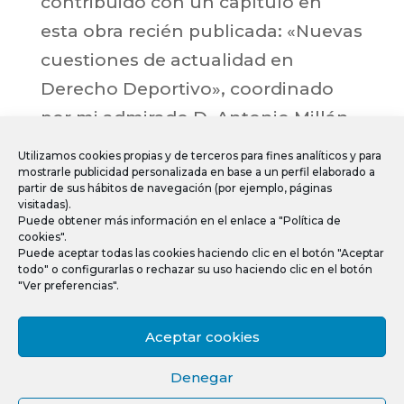
contribuido con un capítulo en
esta obra recién publicada: «Nuevas
cuestiones de actualidad en
Derecho Deportivo», coordinado
por mi admirado D. Antonio Millán
Garrido. Mi aportación se titula:
Utilizamos cookies propias y de terceros para fines analíticos y para
«Migración de partidos en las Ligas
mostrarle publicidad personalizada en base a un perfil elaborado a
partir de sus hábitos de navegación (por ejemplo, páginas
profesionales: caso Villarreal CF-FC
visitadas).
Puede obtener más información en el enlace a "Política de
Barcelona. ¿Mediatiza la
cookies".
Puede aceptar todas las cookies haciendo clic en el botón "Aceptar
competición?» Un estimulante viaje
todo" o configurarlas o rechazar su uso haciendo clic en el botón
"Ver preferencias".
en el estudio y análisis del Derecho
Deportivo.
Aceptar cookies
Denegar