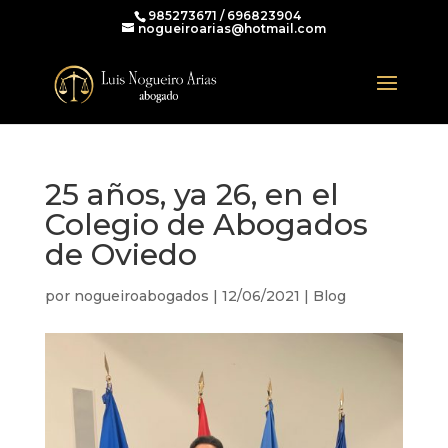
985273671 / 696823904
nogueiroarias@hotmail.com
25 años, ya 26, en el
Colegio de Abogados
de Oviedo
por
nogueiroabogados
|
12/06/2021
|
Blog