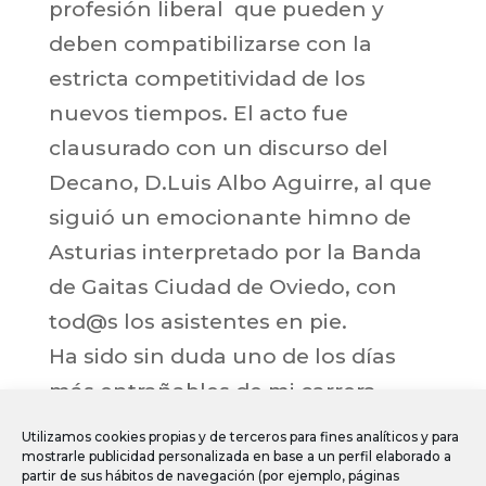
profesión liberal que pueden y
deben compatibilizarse con la
estricta competitividad de los
nuevos tiempos. El acto fue
clausurado con un discurso del
Decano, D.Luis Albo Aguirre, al que
siguió un emocionante himno de
Asturias interpretado por la Banda
de Gaitas Ciudad de Oviedo, con
tod@s los asistentes en pie.
Ha sido sin duda uno de los días
más entrañables de mi carrera
profesional, compartiendo este
Utilizamos cookies propias y de terceros para fines analíticos y para
momento con tantos compañer@s
mostrarle publicidad personalizada en base a un perfil elaborado a
partir de sus hábitos de navegación (por ejemplo, páginas