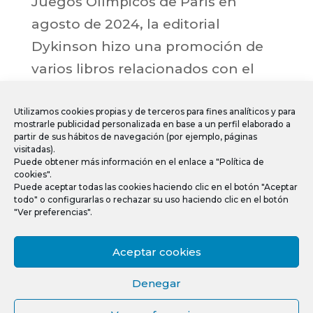
Juegos Olímpicos de París en
agosto de 2024, la editorial
Dykinson hizo una promoción de
varios libros relacionados con el
Deporte, entre los cuales está el
mío , «Arbitraje y Deporte
Utilizamos cookies propias y de terceros para fines analíticos y para
mostrarle publicidad personalizada en base a un perfil elaborado a
Femenino». Muy agradecido a la
partir de sus hábitos de navegación (por ejemplo, páginas
visitadas).
editorial. Acompaño el enlace del
Puede obtener más información en el enlace a "Política de
cookies".
vídeo:
Puede aceptar todas las cookies haciendo clic en el botón "Aceptar
todo" o configurarlas o rechazar su uso haciendo clic en el botón
"Ver preferencias".
https://www.instagram.com/reel/C-
SpVt7oAi1/
Aceptar cookies
Denegar
Aviso legal
© 2026