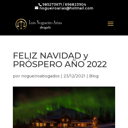
985273671 / 696823904
nogueiroarias@hotmail.com
FELIZ NAVIDAD y
PRÓSPERO AÑO 2022
por
nogueiroabogados
|
23/12/2021
|
Blog